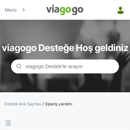
Menü
Biletler
-
viagogo Desteğe Hoş geldiniz
Konser,
Spor
&amp;
Tiyatro
Biletleri
Destek Ana Sayfası
/
Sipariş yardımı
|