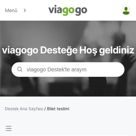
Menü
Biletler
-
viagogo Desteğe Hoş geldiniz
Konser,
Spor
&amp;
Tiyatro
Biletleri
Destek Ana Sayfası
/
Bilet teslimi
|