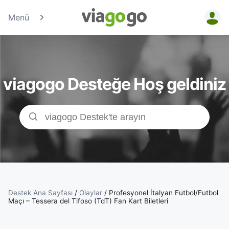
Menü
Biletler
-
viagogo Desteğe Hoş geldiniz
Konser,
Spor
&amp;
Tiyatro
Biletleri
Destek Ana Sayfası
/
Olaylar
/
Profesyonel İtalyan Futbol/Futbol
Maçı – Tessera del Tifoso (TdT) Fan Kart Biletleri
|