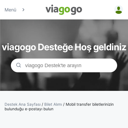
Menü
Biletler
-
viagogo Desteğe Hoş geldiniz
Konser,
Spor
&amp;
Tiyatro
Biletleri
Destek Ana Sayfası
/
Bilet Alımı
/
Mobil transfer biletlerinizin
bulunduğu e-postayı bulun
|