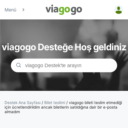
Menü
Biletler
-
viagogo Desteğe Hoş geldiniz
Konser,
Spor
&amp;
Tiyatro
Biletleri
Destek Ana Sayfası
/
Bilet teslimi
/
viagogo bileti teslim etmediği
için ücretlendirildim ancak biletlerin satıldığına dair bir e-posta
almadım
|