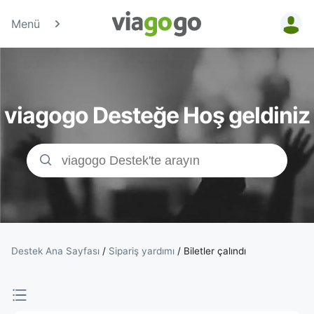
Menü
Biletler
-
viagogo Desteğe Hoş geldiniz
Konser,
Spor
&amp;
Tiyatro
Biletleri
Destek Ana Sayfası
/
Sipariş yardımı
/
Biletler çalındı
|