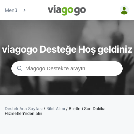
Menü
Biletler
-
viagogo Desteğe Hoş geldiniz
Konser,
Spor
&amp;
Tiyatro
Biletleri
Destek Ana Sayfası
/
Bilet Alımı
/
Biletleri Son Dakika
Hizmetleri'nden alın
|